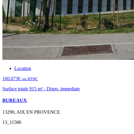
Location
160.073€
/an HTHC
Surface totale 915 m² - Dispo. immediate
BUREAUX
13290, AIX EN PROVENCE
13_11586