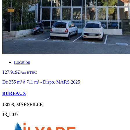
Location
127.919€
/an HTHC
De 355 m² à 711 m² - Dispo. MARS 2025
BUREAUX
13008, MARSEILLE
13_5037