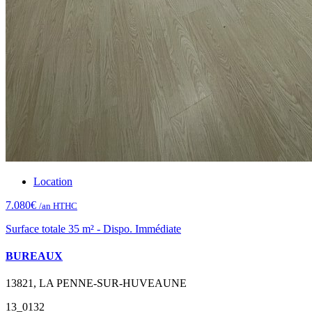
Location
7.080€
/an HTHC
Surface totale 35 m² - Dispo. Immédiate
BUREAUX
13821, LA PENNE-SUR-HUVEAUNE
13_0132