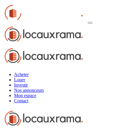
Acheter
Louer
Investir
Nos annonceurs
Mon espace
Contact