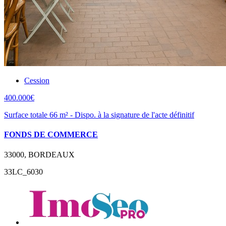
Cession
400.000€
Surface totale 66 m² - Dispo. à la signature de l'acte définitif
FONDS DE COMMERCE
33000, BORDEAUX
33LC_6030