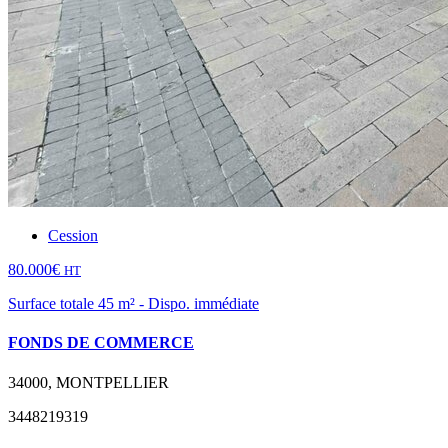
Cession
80.000€
HT
Surface totale 45 m² - Dispo. immédiate
FONDS DE COMMERCE
34000, MONTPELLIER
3448219319