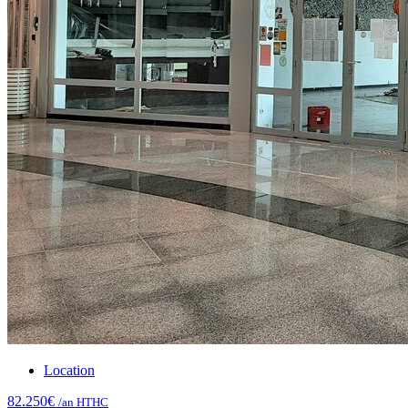
Location
82.250€
/an HTHC