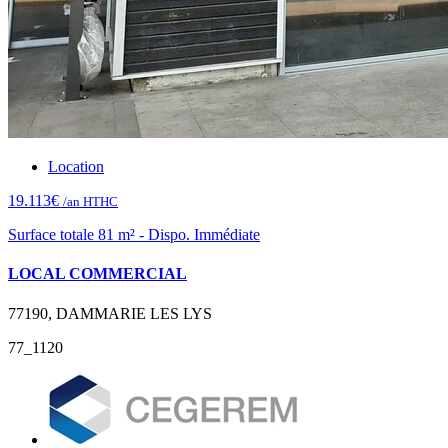
Location
19.113€
/an HTHC
Surface totale 81 m² - Dispo. Immédiate
LOCAL COMMERCIAL
77190, DAMMARIE LES LYS
77_1120