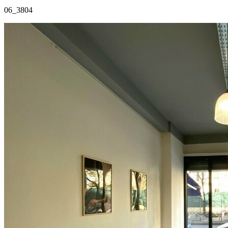
06_3804