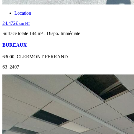
Location
24.472€
/an HT
Surface totale 144 m² - Dispo. Immédiate
BUREAUX
63000, CLERMONT FERRAND
63_2407