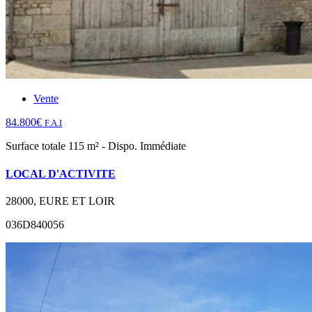
Vente
84.800€
F.A.I
Surface totale 115 m² - Dispo. Immédiate
LOCAL D'ACTIVITE
28000, EURE ET LOIR
036D840056