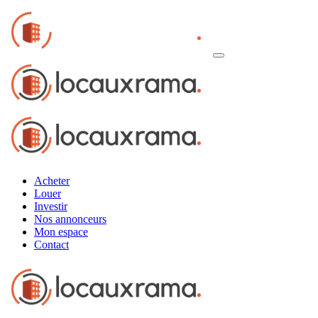
Acheter
Louer
Investir
Nos annonceurs
Mon espace
Contact