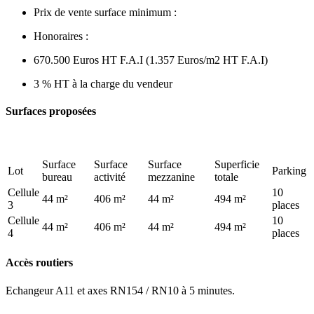
Prix de vente surface minimum :
Honoraires :
670.500 Euros HT F.A.I (1.357 Euros/m2 HT F.A.I)
3 % HT à la charge du vendeur
Surfaces proposées
Surface
Surface
Surface
Superficie
Lot
Parking
bureau
activité
mezzanine
totale
Cellule
10
44 m²
406 m²
44 m²
494 m²
3
places
Cellule
10
44 m²
406 m²
44 m²
494 m²
4
places
Accès routiers
Echangeur A11 et axes RN154 / RN10 à 5 minutes.