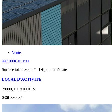
Vente
447.000€
HT F.A.I
Surface totale 300 m² - Dispo. Immédiate
LOCAL D'ACTIVITE
28000, CHARTRES
036L836035