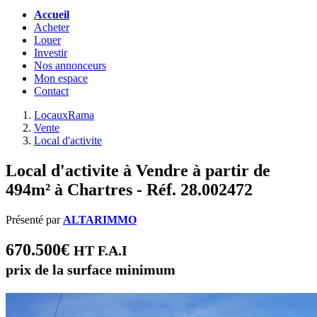
Accueil
Acheter
Louer
Investir
Nos annonceurs
Mon espace
Contact
LocauxRama
Vente
Local d'activite
Local d'activite à Vendre à partir de
494m² à Chartres - Réf. 28.002472
Présenté par
ALTARIMMO
670.500€
HT F.A.I
prix de la surface minimum