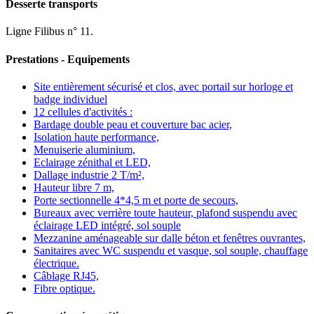
Desserte transports
Ligne Filibus n° 11.
Prestations - Equipements
Site entièrement sécurisé et clos, avec portail sur horloge et
badge individuel
12 cellules d'activités :
Bardage double peau et couverture bac acier,
Isolation haute performance,
Menuiserie aluminium,
Eclairage zénithal et LED,
Dallage industrie 2 T/m²,
Hauteur libre 7 m,
Porte sectionnelle 4*4,5 m et porte de secours,
Bureaux avec verrière toute hauteur, plafond suspendu avec
éclairage LED intégré, sol souple
Mezzanine aménageable sur dalle béton et fenêtres ouvrantes,
Sanitaires avec WC suspendu et vasque, sol souple, chauffage
électrique.
Câblage RJ45,
Fibre optique.