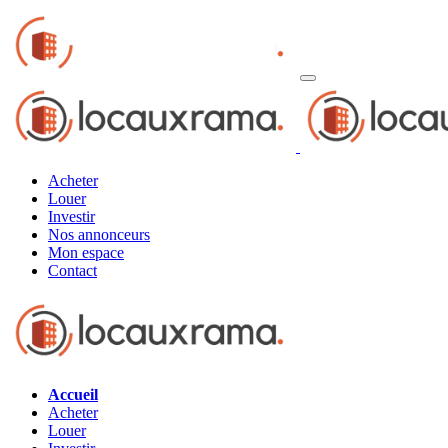
Acheter
Louer
Investir
Nos annonceurs
Mon espace
Contact
Accueil
Acheter
Louer