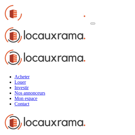
Acheter
Louer
Investir
Nos annonceurs
Mon espace
Contact