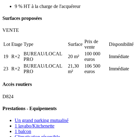
9 % HT à la charge de l'acquéreur
Surfaces proposées
VENTE
Prix de
Lot
Etage
Type
Surface
Disponibilité
vente
BUREAU/LOCAL
100 000
19
R+2
20 m²
Immédiate
PRO
euros
BUREAU/LOCAL
21,30
106 500
23
R+2
Immédiate
PRO
m²
euros
Accès routiers
D824
Prestations - Equipements
Un grand parking mutualisé
1 lavabo/Kitchenette
1 balcon
Climatisation réversible