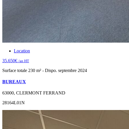
Location
35.650€
/an HT
Surface totale 230 m² - Dispo. septembre 2024
BUREAUX
63000, CLERMONT FERRAND
28164L01N