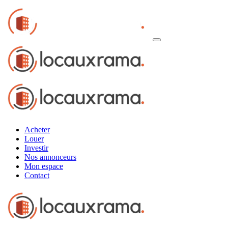
Acheter
Louer
Investir
Nos annonceurs
Mon espace
Contact