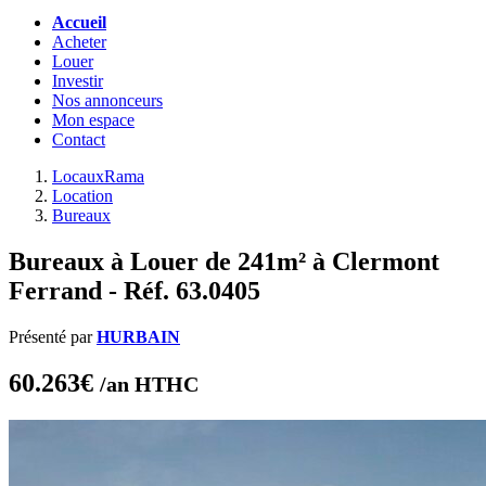
Accueil
Acheter
Louer
Investir
Nos annonceurs
Mon espace
Contact
LocauxRama
Location
Bureaux
Bureaux à Louer de 241m² à Clermont
Ferrand - Réf. 63.0405
Présenté par
HURBAIN
60.263€
/an HTHC