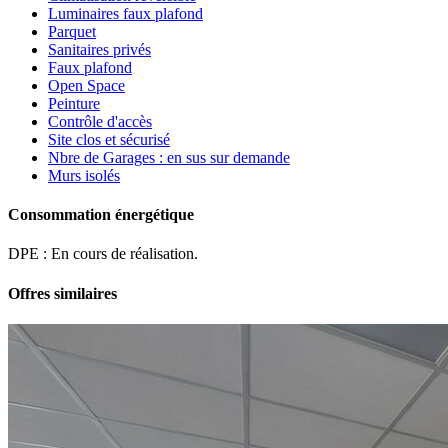
Luminaires faux plafond
Parquet
Sanitaires privés
Faux plafond
Open Space
Peinture
Contrôle d'accès
Site clos et sécurisé
Nbre de Garages : en sus sur demande
Murs isolés
Consommation énergétique
DPE : En cours de réalisation.
Offres similaires