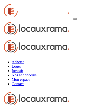
Acheter
Louer
Investir
Nos annonceurs
Mon espace
Contact