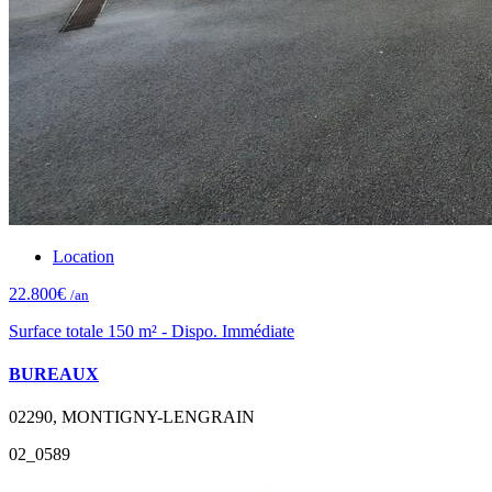
Location
22.800€
/an
Surface totale 150 m² - Dispo. Immédiate
BUREAUX
02290, MONTIGNY-LENGRAIN
02_0589