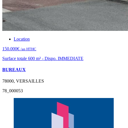
Location
150.000€
/an HTHC
Surface totale 600 m² - Dispo. IMMEDIATE
BUREAUX
78000, VERSAILLES
78_000053