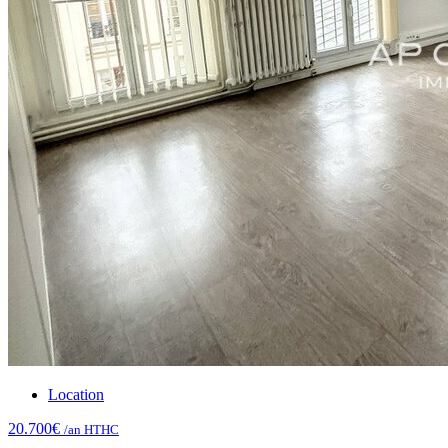
Location
20.700€
/an HTHC