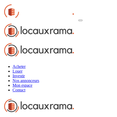
Acheter
Louer
Investir
Nos annonceurs
Mon espace
Contact