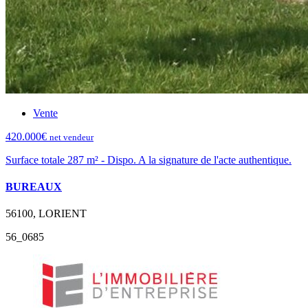
Vente
420.000€
net vendeur
Surface totale 287 m² - Dispo. A la signature de l'acte authentique.
BUREAUX
56100, LORIENT
56_0685