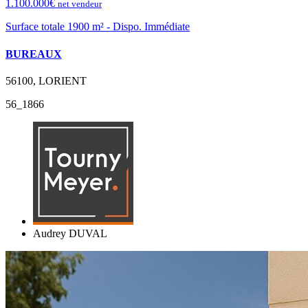
1.100.000€
net vendeur
Surface totale 1900 m² - Dispo. Immédiate
BUREAUX
56100, LORIENT
56_1866
Audrey DUVAL