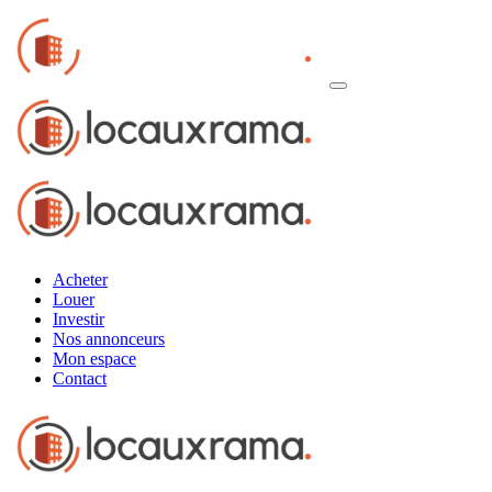
Acheter
Louer
Investir
Nos annonceurs
Mon espace
Contact