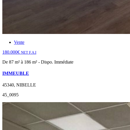
Vente
180.000€
NET F.A.I
De 87 m² à 186 m² - Dispo. Immédiate
IMMEUBLE
45340, NIBELLE
45_0095