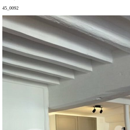
45_0092