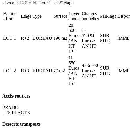
- Locaux ERPéable pour 1° et 2° étage.
Batiment
Loyer
Charges
Etage
Type
Surface
Parkings
Disponi
- Lot
annuel
annuelles
28
500
11
Euros
529.91
SUR
LOT 1
R+2
BUREAU
190 m2
IMME
/ AN
Euros /
SITE
HT
AN HT
HC
11
550
4 661.00
Euros
SUR
LOT 2
R+3
BUREAU
77 m2
Euros /
IMME
/ AN
SITE
AN HT
HT
HC
Accès routiers
PRADO
LES PLAGES
Desserte transports