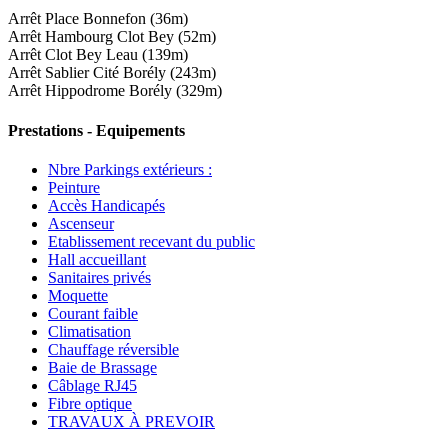
Arrêt Place Bonnefon (36m)
Arrêt Hambourg Clot Bey (52m)
Arrêt Clot Bey Leau (139m)
Arrêt Sablier Cité Borély (243m)
Arrêt Hippodrome Borély (329m)
Prestations - Equipements
Nbre Parkings extérieurs :
Peinture
Accès Handicapés
Ascenseur
Etablissement recevant du public
Hall accueillant
Sanitaires privés
Moquette
Courant faible
Climatisation
Chauffage réversible
Baie de Brassage
Câblage RJ45
Fibre optique
TRAVAUX À PREVOIR