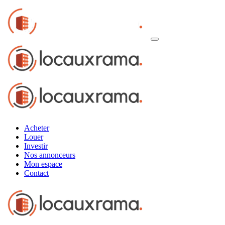
Acheter
Louer
Investir
Nos annonceurs
Mon espace
Contact