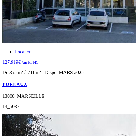
Location
127.919€
/an HTHC
De 355 m² à 711 m² - Dispo. MARS 2025
BUREAUX
13008, MARSEILLE
13_5037