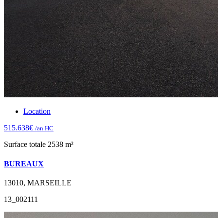
Location
515.638€
/an HC
Surface totale 2538 m²
BUREAUX
13010, MARSEILLE
13_002111