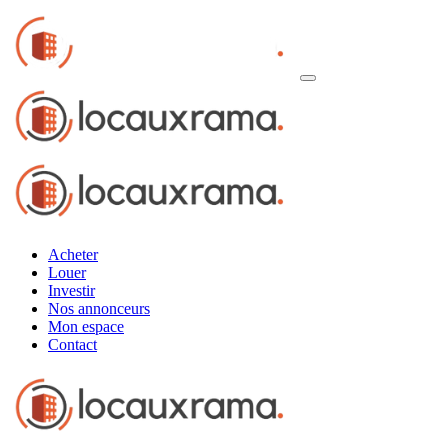
Acheter
Louer
Investir
Nos annonceurs
Mon espace
Contact