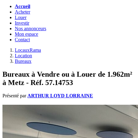
Accueil
Acheter
Louer
Investir
Nos annonceurs
Mon espace
Contact
LocauxRama
Location
Bureaux
Bureaux à Vendre ou à Louer de 1.962m²
à Metz - Réf. 57.14753
Présenté par
ARTHUR LOYD LORRAINE