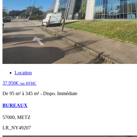
Location
37.950€
/an HTHC
De 95 m² à 345 m² - Dispo. Immédiate
BUREAUX
57000, METZ
LR_NY49207