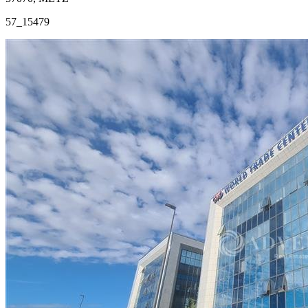
57_15479