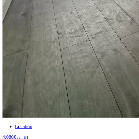
Location
4.080€
/an HT