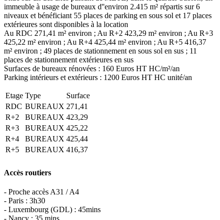
immeuble à usage de bureaux d''environ 2.415 m² répartis sur 6
niveaux et bénéficiant 55 places de parking en sous sol et 17 places
extérieures sont disponibles à la location
Au RDC 271,41 m² environ ; Au R+2 423,29 m² environ ; Au R+3
425,22 m² environ ; Au R+4 425,44 m² environ ; Au R+5 416,37
m² environ ; 49 places de stationnement en sous sol en sus ; 11
places de stationnement extérieures en sus
Surfaces de bureaux rénovées : 160 Euros HT HC/m²/an
Parking intérieurs et extérieurs : 1200 Euros HT HC unité/an
Etage
Type
Surface
RDC
BUREAUX
271,41
R+2
BUREAUX
423,29
R+3
BUREAUX
425,22
R+4
BUREAUX
425,44
R+5
BUREAUX
416,37
Accès routiers
- Proche accès A31 / A4
- Paris : 3h30
- Luxembourg (GDL) : 45mins
- Nancy : 35 mins