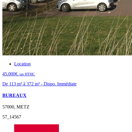
Location
45.000€
/an HTHC
De 113 m² à 372 m² - Dispo. Immédiate
BUREAUX
57000, METZ
57_14567