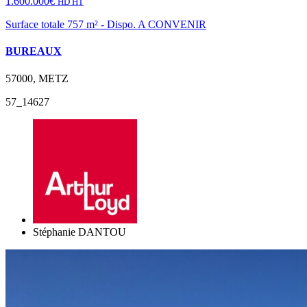
1.600.000€
HD HT
Surface totale 757 m² - Dispo. A CONVENIR
BUREAUX
57000, METZ
57_14627
Stéphanie DANTOU