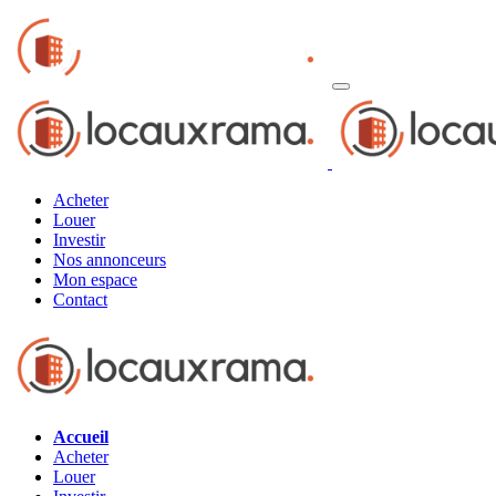
Acheter
Louer
Investir
Nos annonceurs
Mon espace
Contact
Accueil
Acheter
Louer