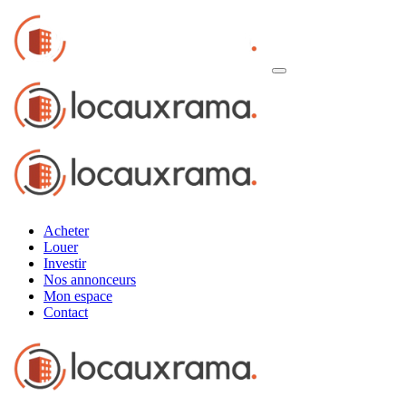
Acheter
Louer
Investir
Nos annonceurs
Mon espace
Contact