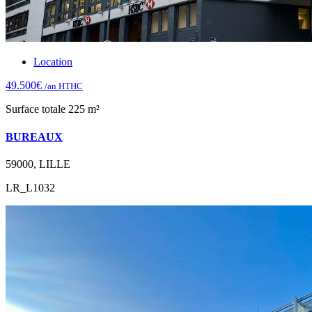
Location
49.500€
/an HTHC
Surface totale 225 m²
BUREAUX
59000, LILLE
LR_L1032