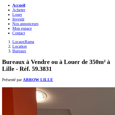
Accueil
Acheter
Louer
Investir
Nos annonceurs
Mon espace
Contact
LocauxRama
Location
Bureaux
Bureaux à Vendre ou à Louer de 350m² à
Lille - Réf. 59.3831
Présenté par
ARROW LILLE