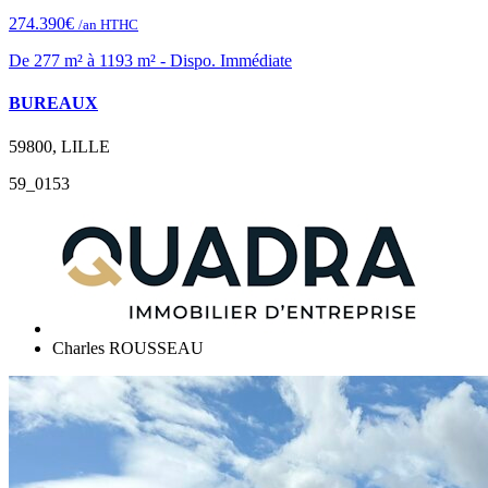
274.390€
/an HTHC
De 277 m² à 1193 m² - Dispo. Immédiate
BUREAUX
59800, LILLE
59_0153
Charles ROUSSEAU