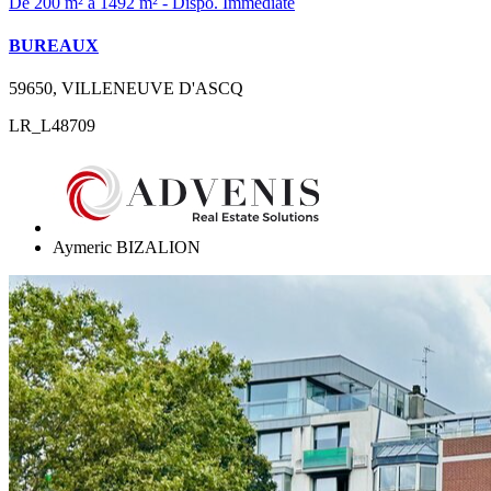
De 200 m² à 1492 m² - Dispo. Immédiate
BUREAUX
59650, VILLENEUVE D'ASCQ
LR_L48709
Aymeric BIZALION