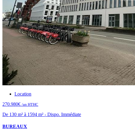
Location
270.980€
/an HTHC
De 130 m² à 1594 m² - Dispo. Immédiate
BUREAUX