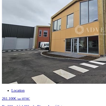
Location
261.100€
/an HTHC