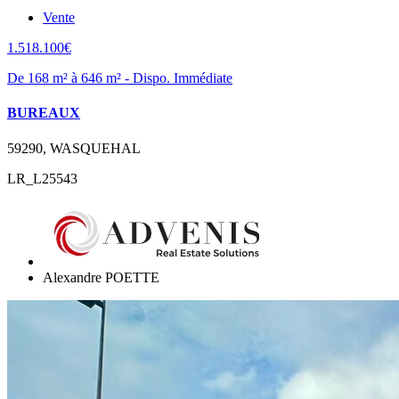
Vente
1.518.100€
De 168 m² à 646 m² - Dispo. Immédiate
BUREAUX
59290, WASQUEHAL
LR_L25543
Alexandre POETTE