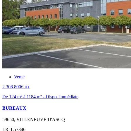
Vente
2.308.800€
HT
De 124 m² à 1184 m² - Dispo. Immédiate
BUREAUX
59650, VILLENEUVE D'ASCQ
LR_L57346