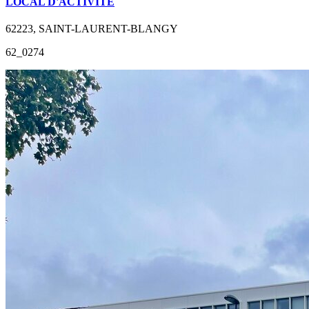
LOCAL D'ACTIVITE
62223, SAINT-LAURENT-BLANGY
62_0274