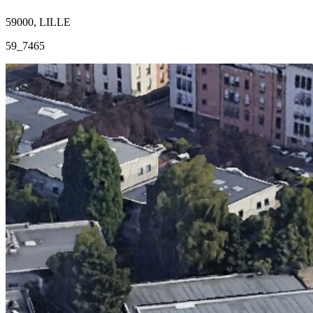
59000, LILLE
59_7465