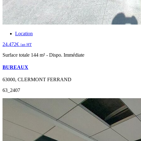
Location
24.472€
/an HT
Surface totale 144 m² - Dispo. Immédiate
BUREAUX
63000, CLERMONT FERRAND
63_2407