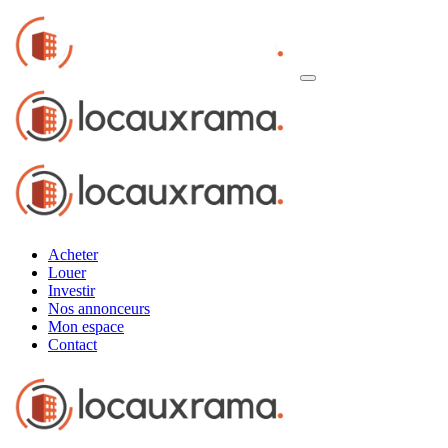
Acheter
Louer
Investir
Nos annonceurs
Mon espace
Contact