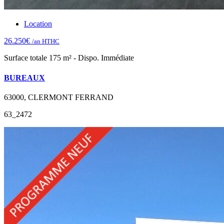
Location
26.250€
/an HTHC
Surface totale 175 m² - Dispo. Immédiate
BUREAUX
63000, CLERMONT FERRAND
63_2472