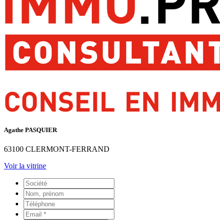
Agathe PASQUIER
63100 CLERMONT-FERRAND
Voir la vitrine