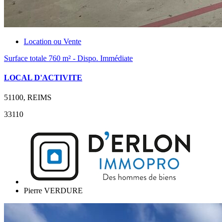
Location ou Vente
Surface totale 760 m² - Dispo. Immédiate
LOCAL D'ACTIVITE
51100, REIMS
33110
Pierre VERDURE