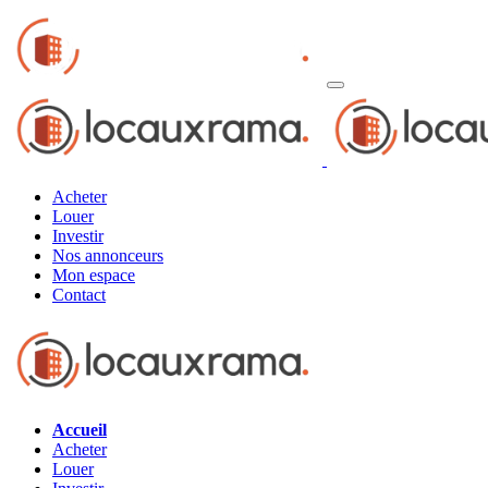
Acheter
Louer
Investir
Nos annonceurs
Mon espace
Contact
Accueil
Acheter
Louer