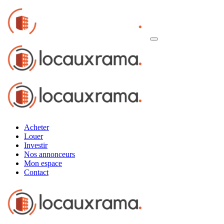
Acheter
Louer
Investir
Nos annonceurs
Mon espace
Contact