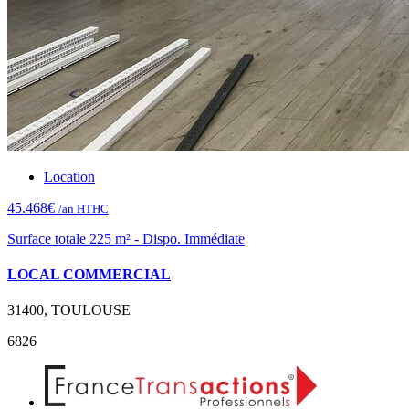
Location
45.468€
/an HTHC
Surface totale 225 m² - Dispo. Immédiate
LOCAL COMMERCIAL
31400, TOULOUSE
6826