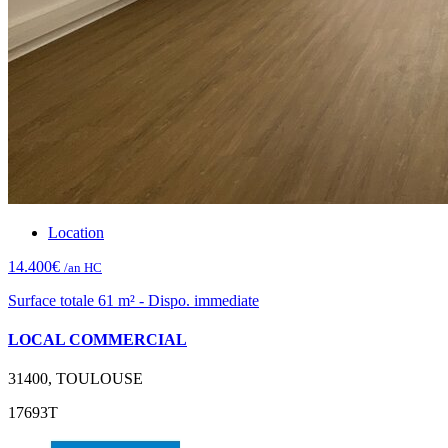
Location
14.400€
/an HC
Surface totale 61 m² - Dispo. immediate
LOCAL COMMERCIAL
31400, TOULOUSE
17693T