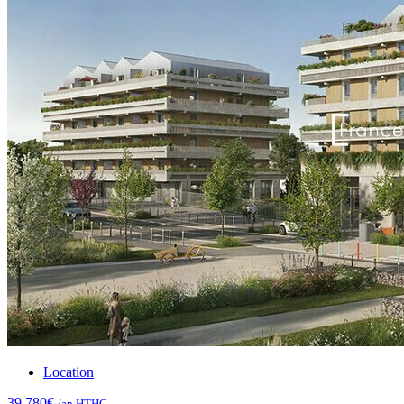
Location
39.780€
/an HTHC