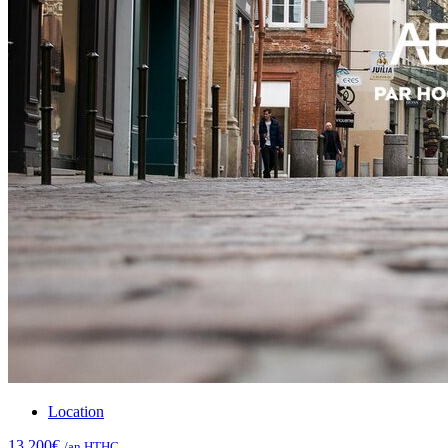
Location
13.200€
/an HTHC