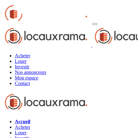
Acheter
Louer
Investir
Nos annonceurs
Mon espace
Contact
Accueil
Acheter
Louer