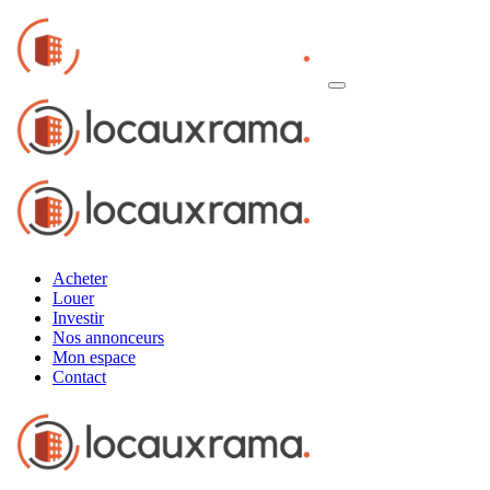
Acheter
Louer
Investir
Nos annonceurs
Mon espace
Contact