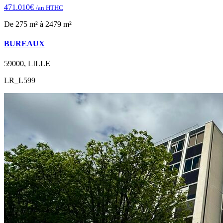
471.010€
/an HTHC
De 275 m² à 2479 m²
BUREAUX
59000, LILLE
LR_L599