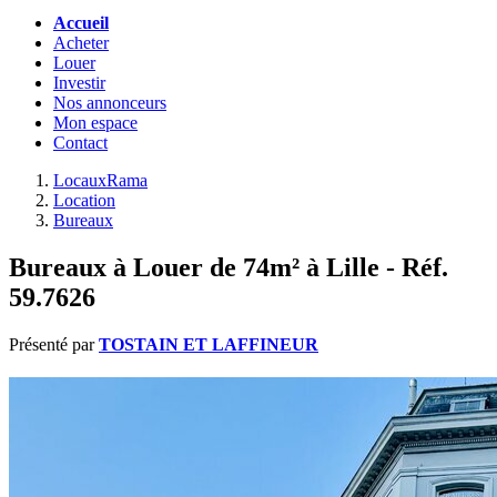
Accueil
Acheter
Louer
Investir
Nos annonceurs
Mon espace
Contact
LocauxRama
Location
Bureaux
Bureaux à Louer de 74m² à Lille - Réf.
59.7626
Présenté par
TOSTAIN ET LAFFINEUR