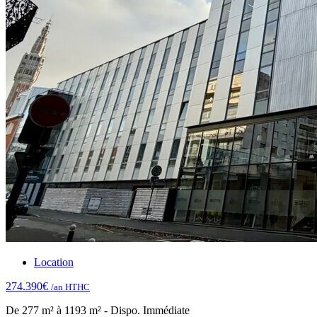
Location
274.390€
/an HTHC
De 277 m² à 1193 m² - Dispo. Immédiate