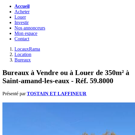
Accueil
Acheter
Louer
Investir
Nos annonceurs
Mon espace
Contact
LocauxRama
Location
Bureaux
Bureaux à Vendre ou à Louer de 350m² à
Saint-amand-les-eaux - Réf. 59.8000
Présenté par
TOSTAIN ET LAFFINEUR