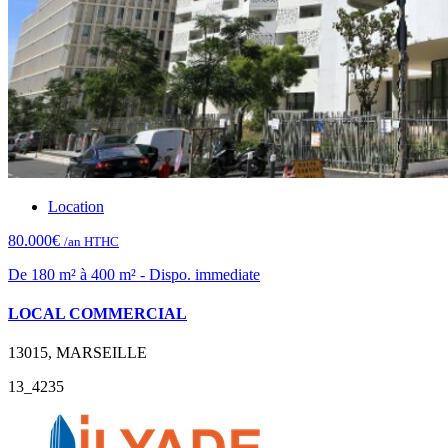
Location
80.000€
/an HTHC
De 180 m² à 400 m² - Dispo. immediate
LOCAL COMMERCIAL
13015, MARSEILLE
13_4235