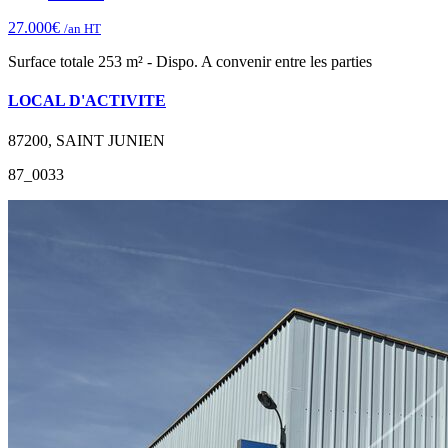
27.000€
/an HT
Surface totale 253 m² - Dispo. A convenir entre les parties
LOCAL D'ACTIVITE
87200, SAINT JUNIEN
87_0033