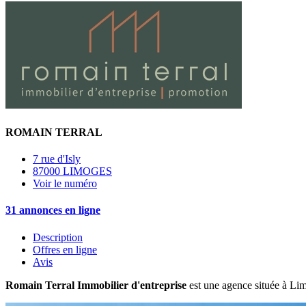
ROMAIN TERRAL
7 rue d'Isly
87000 LIMOGES
Voir le numéro
31 annonces en ligne
Description
Offres en ligne
Avis
Romain Terral Immobilier d'entreprise
est une agence située à Lim