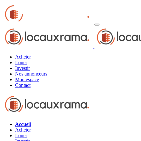
Acheter
Louer
Investir
Nos annonceurs
Mon espace
Contact
Accueil
Acheter
Louer